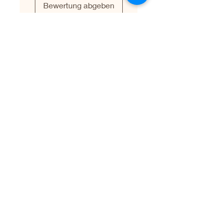
Bewertung abgeben
Leave a Testimonial
First name
Last name
Email
Write your testimonial