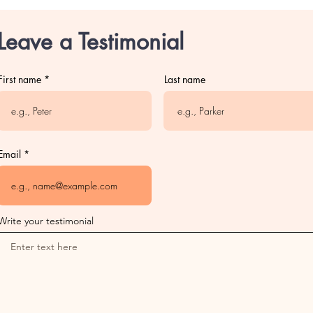
Leave a Testimonial
First name
Last name
Email
Write your testimonial