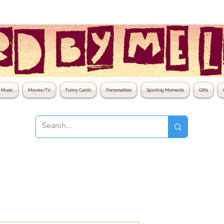
Music
Movies/TV
Funny Cards
Personalities
Sporting Moments
Gifts