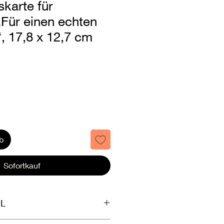
karte für
Für einen echten
, 17,8 x 12,7 cm
b
Sofortkauf
L