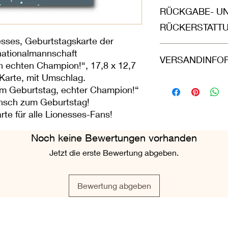
Gedruckt auf wunders
RÜCKGABE- U
weißer Karte (300 g/
hochwertigem braunem
RÜCKERSTATT
geschützt in einer d
esses, Geburtstagskarte der
geliefert und in eine
Rückerstattungen u
nationalmannschaft
versehenen Umschlag 
VERSANDINFO
Bestellungen akzepti
n echten Champion!“, 17,8 x 12,7
knicken“ versandt.
zurückgeschickt wer
Karte, mit Umschlag.
d. h. die Grußkarte 
Bitte wählen Sie bei
zum Geburtstag, echter Champion!“
Zustand in ihrer vers
Großbritanniens: Roya
nsch zum Geburtstag!
Außerhalb Großbritan
te für alle Lionesses-Fans!
Airmail. Bei allen B
(Mo-Fr) eingehen, b
selben Tag zu versch
Noch keine Bewertungen vorhanden
Jetzt die erste Bewertung abgeben.
Bewertung abgeben