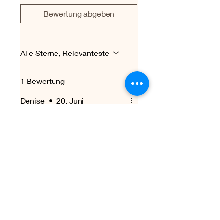
Bewertung abgeben
Alle Sterne, Relevanteste
1 Bewertung
Denise
•
20. Juni
Mit 5 von 5 Sternen bewertet.
Bestätigt
Ghost band birthday
card
This card was perfect for my
granddaughter, she loved it.
The customer service I
received was absolutely
amazing, and the card was
received with perfect timing.