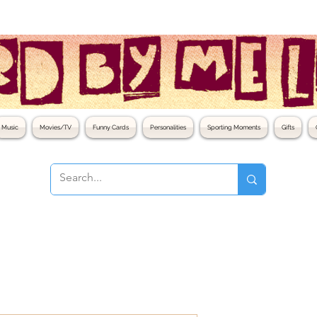
Music
Movies/TV
Funny Cards
Personalities
Sporting Moments
Gifts