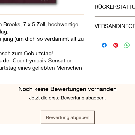
hochwertigem braunem
RÜCKERSTATT
geschützt in einer d
geliefert und in eine
Rückerstattungen u
versehenen Umschlag 
 Brooks, 7 x 5 Zoll, hochwertige
VERSANDINFO
Bestellungen akzepti
knicken“ versandt.
lag.
zurückgeschickt wer
zu jung (um dich so verdammt alt zu
d. h. die Grußkarte 
Bitte wählen Sie bei
Zustand in ihrer vers
Großbritanniens: Roya
Außerhalb Großbritan
nsch zum Geburtstag!
Airmail. Bei allen B
ns der Countrymusik-Sensation
(Mo-Fr) eingehen, b
rtstag eines geliebten Menschen
selben Tag zu versch
Noch keine Bewertungen vorhanden
Jetzt die erste Bewertung abgeben.
Bewertung abgeben