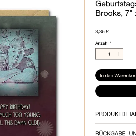
Geburtstag
Brooks, 7" 
Preis
3,35 £
Anzahl
*
In den Warenkor
PRODUKTDETAI
Gedruckt auf wunders
RÜCKGABE- U
weißer Karte (300 g/