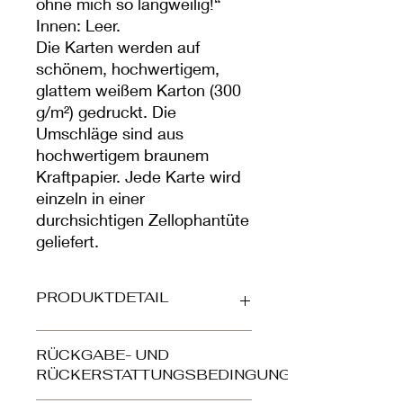
ohne mich so langweilig!“
Innen: Leer.
Die Karten werden auf
schönem, hochwertigem,
glattem weißem Karton (300
g/m²) gedruckt. Die
Umschläge sind aus
hochwertigem braunem
Kraftpapier. Jede Karte wird
einzeln in einer
durchsichtigen Zellophantüte
geliefert.
PRODUKTDETAIL
Gedruckt auf wunderschöner,
RÜCKGABE- UND
hochwertiger, glatter, matter Karte
RÜCKERSTATTUNGSBEDINGUNGEN
(300 g/m²). Der Umschlag ist aus
hochwertigem braunem Kraftpapier.