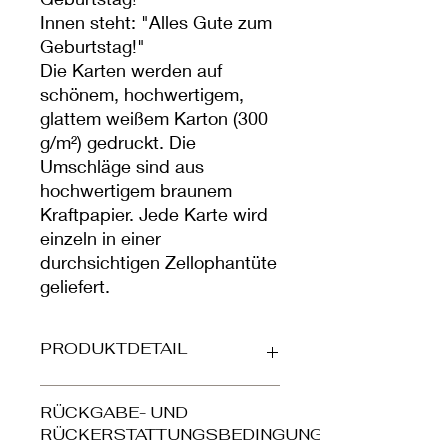
Innen steht: "Alles Gute zum
Geburtstag!"
Die Karten werden auf
schönem, hochwertigem,
glattem weißem Karton (300
g/m²) gedruckt. Die
Umschläge sind aus
hochwertigem braunem
Kraftpapier. Jede Karte wird
einzeln in einer
durchsichtigen Zellophantüte
geliefert.
PRODUKTDETAIL
Gedruckt auf wunderschöner,
RÜCKGABE- UND
hochwertiger, glatter weißer Karte
RÜCKERSTATTUNGSBEDINGUNGEN
(300 g/m²). Der Umschlag ist aus