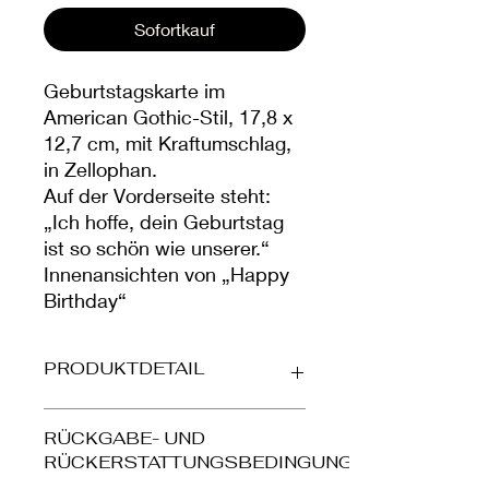
Sofortkauf
Geburtstagskarte im
American Gothic-Stil, 17,8 x
12,7 cm, mit Kraftumschlag,
in Zellophan.
Auf der Vorderseite steht:
„Ich hoffe, dein Geburtstag
ist so schön wie unserer.“
Innenansichten von „Happy
Birthday“
PRODUKTDETAIL
Gedruckt auf wunderschöner,
RÜCKGABE- UND
hochwertiger, strukturierter matter
RÜCKERSTATTUNGSBEDINGUNGEN
Karte (324 g/m²). Der Umschlag ist
aus hochwertigem braunem