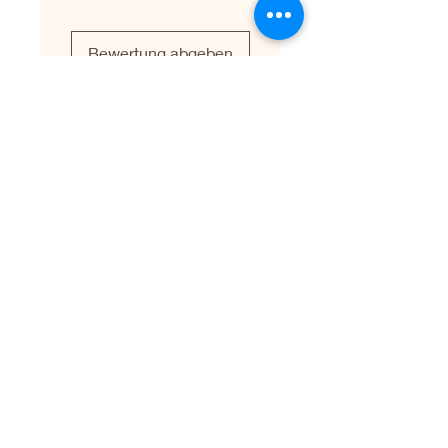
uns, sie noch am selben Tag zu
verschicken.
Bewertung abgeben
Leave a Testimonial
First name
Last name
Email
Write your testimonial